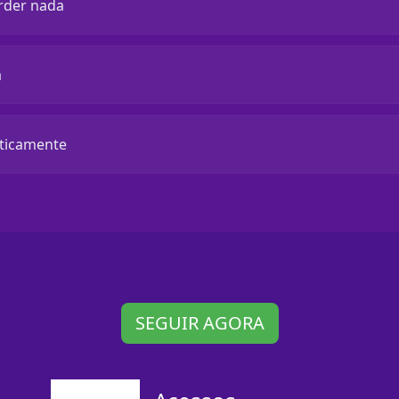
erder nada
a
aticamente
SEGUIR AGORA