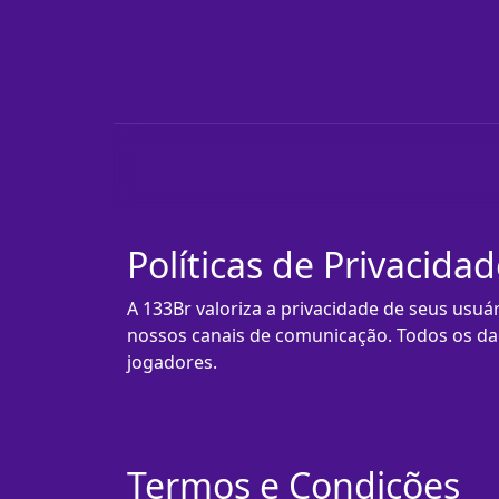
Políticas de Privacida
A 133Br valoriza a privacidade de seus usu
nossos canais de comunicação. Todos os dad
jogadores.
Termos e Condições