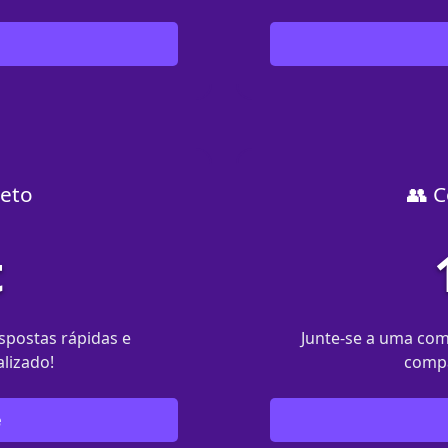
reto
👥 
t
espostas rápidas e
Junte-se a uma com
lizado!
compa
e