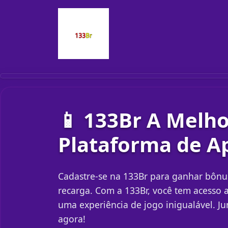
📱 133Br A Melh
Plataforma de A
Cadastre-se na 133Br para ganhar bônu
recarga. Com a 133Br, você tem acesso a
uma experiência de jogo inigualável. J
agora!