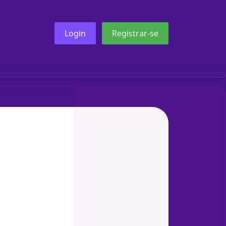
Login
Registrar-se