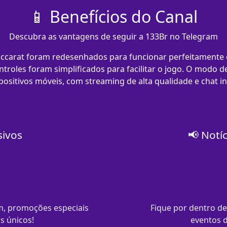
📱 Benefícios do Canal
Descubra as vantagens de seguir a 133Br no Telegram
baccarat foram redesenhados para funcionar perfeitamente e
ontroles foram simplificados para facilitar o jogo. O modo 
positivos móveis, com streaming de alta qualidade e chat i
sivos
📢 Notí
m, promoções especiais
Fique por dentro d
s únicos!
eventos 