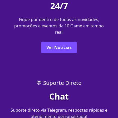
24/7
Fique por dentro de todas as novidades,
promoções e eventos da 10 Game em tempo
real!
Ver Notícias
💬 Suporte Direto
Chat
Suporte direto via Telegram, respostas rápidas e
atendimento personalizado!