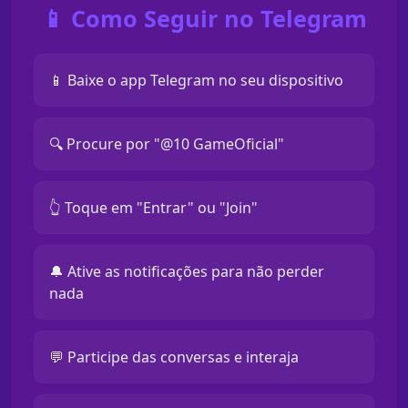
📱 Como Seguir no Telegram
📱 Baixe o app Telegram no seu dispositivo
🔍 Procure por "@10 GameOficial"
👆 Toque em "Entrar" ou "Join"
🔔 Ative as notificações para não perder
nada
💬 Participe das conversas e interaja