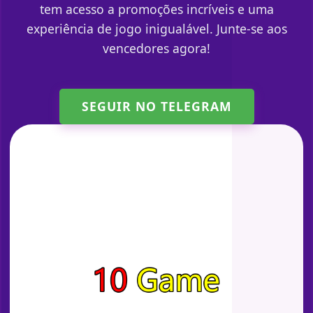
tem acesso a promoções incríveis e uma
experiência de jogo inigualável. Junte-se aos
vencedores agora!
SEGUIR NO TELEGRAM