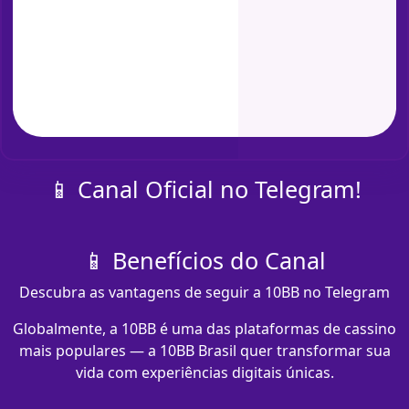
📱 Canal Oficial no Telegram!
📱 Benefícios do Canal
Descubra as vantagens de seguir a 10BB no Telegram
Globalmente, a 10BB é uma das plataformas de cassino
mais populares — a 10BB Brasil quer transformar sua
vida com experiências digitais únicas.