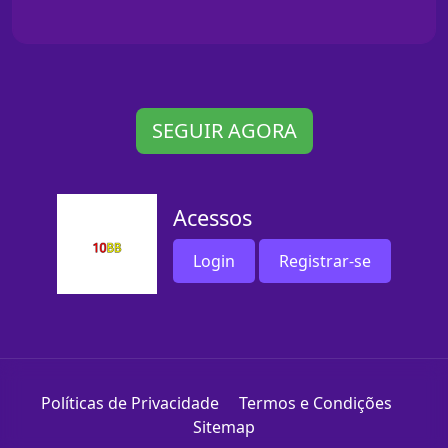
SEGUIR AGORA
Acessos
Login
Registrar-se
Políticas de Privacidade
Termos e Condições
Sitemap