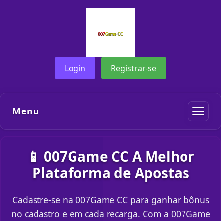
Login
Registrar-se
Menu
📱 007Game CC A Melhor
Plataforma de Apostas
Cadastre-se na 007Game CC para ganhar bônus
no cadastro e em cada recarga. Com a 007Game