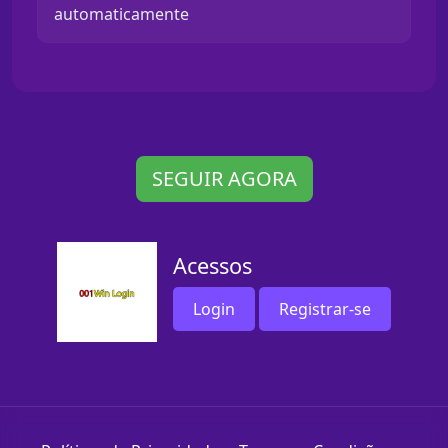
automaticamente
SEGUIR AGORA
Acessos
Login
Registrar-se