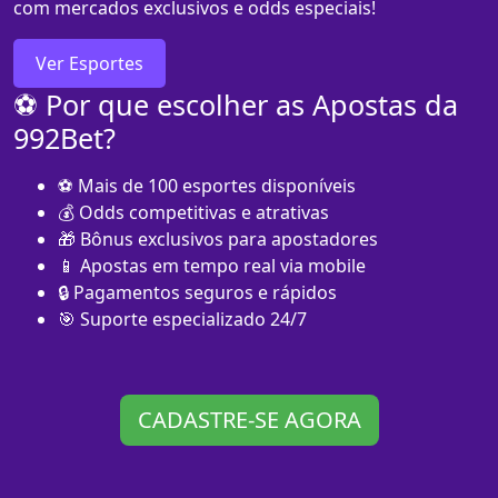
com mercados exclusivos e odds especiais!
Ver Esportes
⚽ Por que escolher as Apostas da
992Bet?
⚽ Mais de 100 esportes disponíveis
💰 Odds competitivas e atrativas
🎁 Bônus exclusivos para apostadores
📱 Apostas em tempo real via mobile
🔒 Pagamentos seguros e rápidos
🎯 Suporte especializado 24/7
CADASTRE-SE AGORA