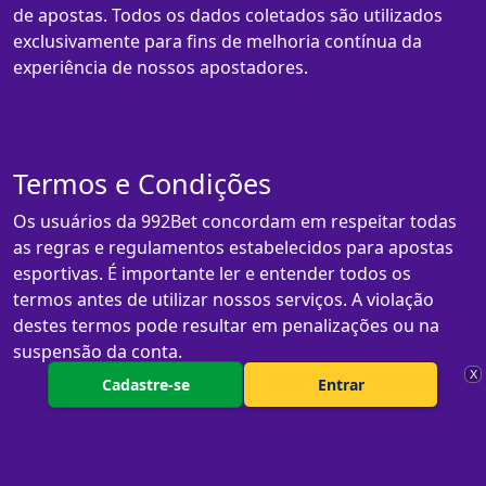
de apostas. Todos os dados coletados são utilizados
exclusivamente para fins de melhoria contínua da
experiência de nossos apostadores.
Termos e Condições
Os usuários da 992Bet concordam em respeitar todas
as regras e regulamentos estabelecidos para apostas
esportivas. É importante ler e entender todos os
termos antes de utilizar nossos serviços. A violação
destes termos pode resultar em penalizações ou na
suspensão da conta.
X
Cadastre-se
Entrar